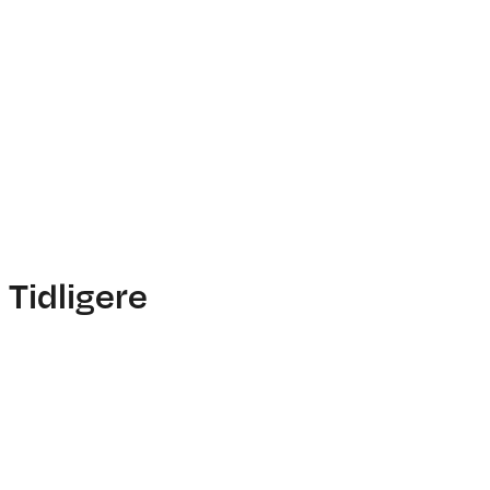
Oppfinnelsen hans sparte industrie
bedre enn de voksne.
.
Les mer
Tidligere
02. mai 2022
Levanger
Industrinavet og Norges Forskning