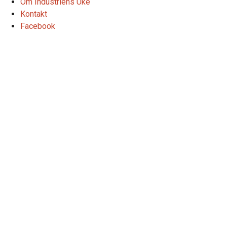
Om Industriens Uke
Kontakt
Facebook
Fagdag energieffektivisering
(ENØK) av næringsbygg
15. mars 2023 | 08:30
-
13:00
Denne arrangement er utløpt.
Sintef
potensiale for
effektivisering