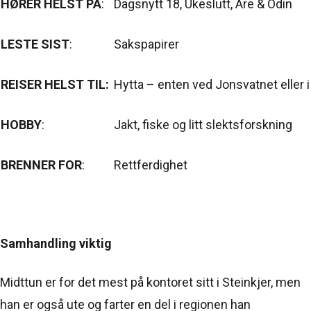
HØRER HELST PÅ
:
Dagsnytt 18, Ukeslutt, Are & Odin
LESTE SIST
:
Sakspapirer
REISER HELST TIL:
Hytta – enten ved Jonsvatnet eller 
HOBBY
:
Jakt, fiske og litt slektsforskning
BRENNER FOR
:
Rettferdighet
Samhandling viktig
Midttun er for det mest på kontoret sitt i Steinkjer, men
han er også ute og farter en del i regionen han