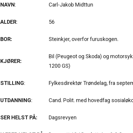
NAVN
:
Carl-Jakob Midttun
ALDER
:
56
BOR:
Steinkjer, overfor furuskogen.
Bil (Peugeot og Skoda) og motorsy
KJØRER:
1200 GS)
STILLING
:
Fylkesdirektør Trøndelag, fra sept
UTDANNING
:
Cand. Polit. med hovedfag sosialø
SER HELST PÅ:
Dagsrevyen