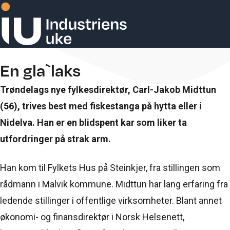
STORFANGST: En 13 kilo stor laks tatt i Nidelva, gjør noe med humøret til
Trøndelags nye fylkesdirektør.
En gla`laks
Trøndelags nye fylkesdirektør, Carl-Jakob Midttun
(56), trives best med fiskestanga på hytta eller i
Nidelva. Han er en blidspent kar som liker ta
utfordringer på strak arm.
Han kom til Fylkets Hus på Steinkjer, fra stillingen som
rådmann i Malvik kommune. Midttun har lang erfaring fra
ledende stillinger i offentlige virksomheter. Blant annet
økonomi- og finansdirektør i Norsk Helsenett,