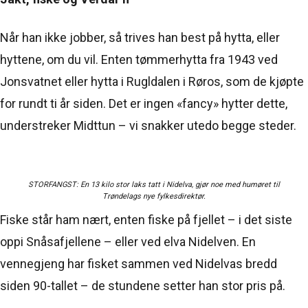
Når han ikke jobber, så trives han best på hytta, eller
hyttene, om du vil. Enten tømmerhytta fra 1943 ved
Jonsvatnet eller hytta i Rugldalen i Røros, som de kjøpte
for rundt ti år siden. Det er ingen «fancy» hytter dette,
understreker Midttun – vi snakker utedo begge steder.
STORFANGST: En 13 kilo stor laks tatt i Nidelva, gjør noe med humøret til
Trøndelags nye fylkesdirektør.
Fiske står ham nært, enten fiske på fjellet – i det siste
oppi Snåsafjellene – eller ved elva Nidelven. En
vennegjeng har fisket sammen ved Nidelvas bredd
siden 90-tallet – de stundene setter han stor pris på.