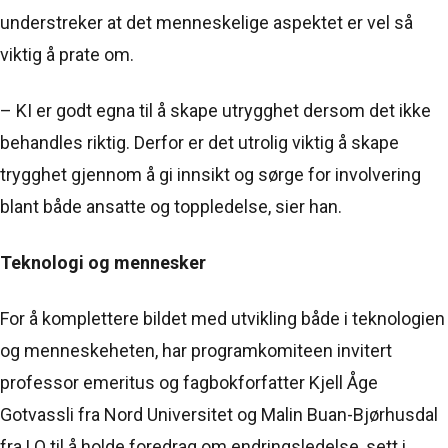
understreker at det menneskelige aspektet er vel så
viktig å prate om.
– KI er godt egna til å skape utrygghet dersom det ikke
behandles riktig. Derfor er det utrolig viktig å skape
trygghet gjennom å gi innsikt og sørge for involvering
blant både ansatte og toppledelse, sier han.
Teknologi og mennesker
For å komplettere bildet med utvikling både i teknologien
og menneskeheten, har programkomiteen invitert
professor emeritus og fagbokforfatter Kjell Åge
Gotvassli fra Nord Universitet og Malin Buan-Bjørhusdal
fra LO til å holde foredrag om endringsledelse, sett i