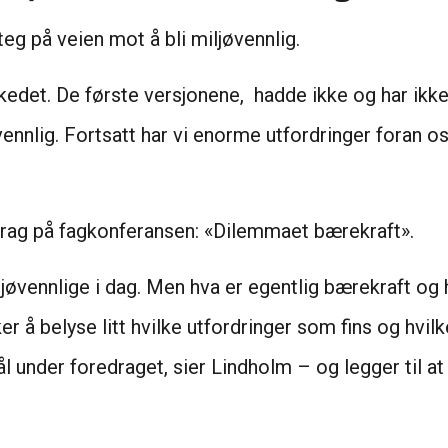
teg på veien mot å bli miljøvennlig.
kedet. De første versjonene, hadde ikke og har ikk
vennlig. Fortsatt har vi enorme utfordringer foran os
drag på fagkonferansen: «Dilemmaet bærekraft».
øvennlige i dag. Men hva er egentlig bærekraft og hv
ker å belyse litt hvilke utfordringer som fins og hv
ål under foredraget, sier Lindholm – og legger til at 