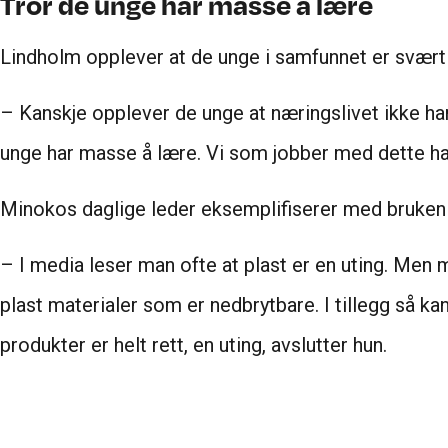
Tror de unge har masse å lære
Lindholm opplever at de unge i samfunnet er svært
– Kanskje opplever de unge at næringslivet ikke har t
unge har masse å lære. Vi som jobber med dette ha
Minokos daglige leder eksemplifiserer med bruken 
– I media leser man ofte at plast er en uting. Men m
plast materialer som er nedbrytbare. I tillegg så ka
produkter er helt rett, en uting, avslutter hun.